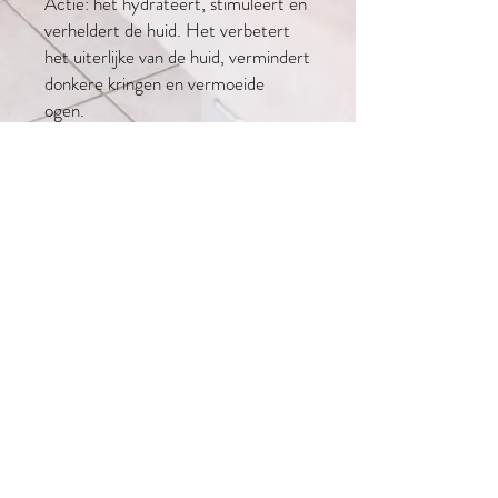
Actie: het hydrateert, stimuleert en
verheldert de huid. Het verbetert
het uiterlijke van de huid, vermindert
donkere kringen en vermoeide
ogen.
Gebruik: breng een laag rond de
ogen aan (niet op de oogleden), laat
15min drogen en verwijder nadien
met water.
Algemene voorwaarden
Pivacyverklaring