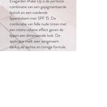
Evagarden Make Up is de perfecte
combinatie van een gepigmenteerde
lipstick en een voedende
lippenbalsem met SPF 15. De
combinatie van felle nude tinten met
een intens volume effect geven de
lippen een dimensionale look. De
applicatie voelt zeer aangenaam
dankzij de zachte en romige formule.
De lippenstift bevat voedende
bestandsdelen door de aanwezigheid
van natuurlijke extracten.
Actieve ingredienten
- Bevat katoenextract: voedt en
hydrateerd de huid.