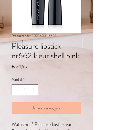
Productcode: 8023603116628
Pleasure lipstick
nr662 kleur shell pink
Prijs
€ 24,95
Aantal
*
In winkelwagen
Wat is het? Pleasure lipstick van