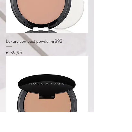
Luxury compact powder nr892
Prijs
€ 39,95