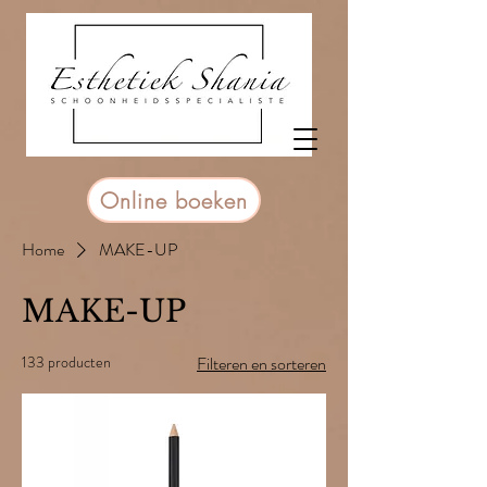
Online boeken
Home
MAKE-UP
MAKE-UP
133 producten
Filteren en sorteren