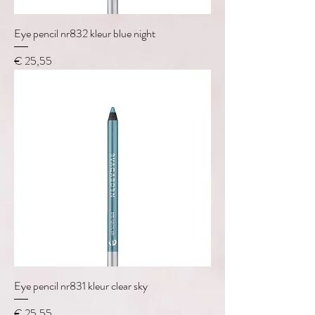
Eye pencil nr832 kleur blue night
Prijs
€ 25,55
Eye pencil nr831 kleur clear sky
Prijs
€ 25,55