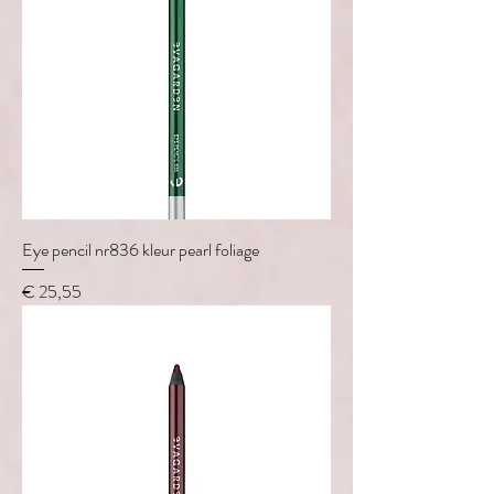
Eye pencil nr836 kleur pearl foliage
Prijs
€ 25,55