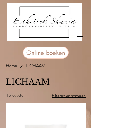
Online boeken
Home
LICHAAM
LICHAAM
4 producten
Filteren en sorteren