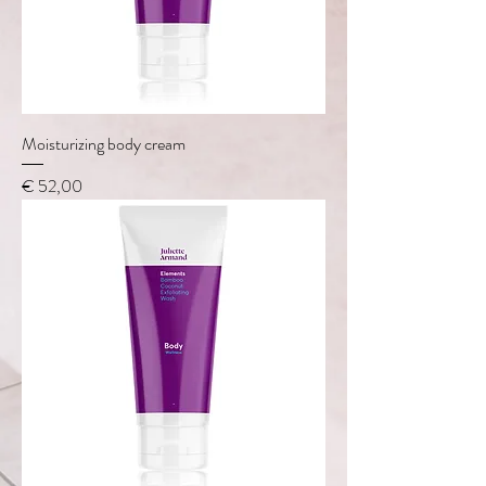
Moisturizing body cream
Prijs
€ 52,00